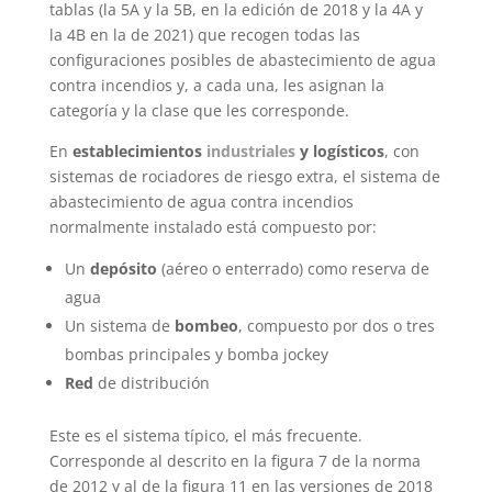
tablas (la 5A y la
5B
, en la edición de 2018 y la 4A y
Estadística
la
4B
en la de 2021) que recogen todas las
Para que
podamos
configuraciones posibles de abastecimiento de agua
mejorar la
contra incendios y, a cada una, les asignan la
funcionalidad
categoría y la clase que les corresponde.
y la
estructura del
En
establecimientos
industriales
y logísticos
, con
sitio web, en
sistemas de rociadores de riesgo extra, el sistema de
función de
abastecimiento de agua contra incendios
cómo se
utiliza el sitio
normalmente instalado está compuesto por:
web.
Un
depósito
(aéreo o enterrado) como reserva de
agua
Experiencia
Un sistema de
bombeo
, compuesto por dos o tres
Para que
bombas principales y bomba
jockey
nuestro sitio
web funcione
Red
de distribución
lo mejor
posible
Este es el sistema típico, el más frecuente.
durante su
Corresponde al descrito en la figura 7 de la norma
visita. Si
de 2012 y al de la figura 11 en las versiones de 2018
rechaza estas