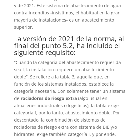
cookies,
y de 2021. Este sistema de abastecimiento de agua
algunas
contra incendios -insistimos, el habitual en la gran
funciones
mayoría de instalaciones- es un abastecimiento
desaparecerán
superior.
del sitio web.
La versión de 2021 de la norma, al
final del punto 5.2, ha incluido el
Marketing
siguiente requisito:
Al compartir sus
intereses y
“Cuando la categoría del abastecimiento requerida
comportamiento
sea I, la instalación requiere un abastecimiento
mientras visita
doble”. Se refiere a la tabla 3, aquella que, en
nuestro sitio,
función de los sistemas instalados, establece la
aumenta las
posibilidades de
categoría necesaria. Con solamente tener un sistema
ver contenido y
de
rociadores de riesgo extra
(algo usual en
ofertas
almacenes industriales o logísticos), la tabla exige
personalizados.
categoría I, por lo tanto, abastecimiento doble. Por
descontado, la combinación de sistemas de
rociadores de riesgo extra con sistema de
BIE
y/o
hidrantes, exige también categoría I, y por ende,