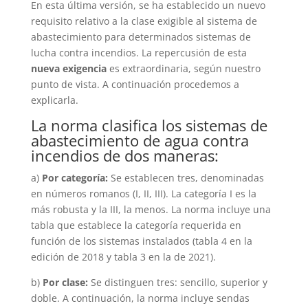
En esta última versión, se ha establecido un nuevo
requisito relativo a la clase exigible al sistema de
abastecimiento para determinados sistemas de
lucha contra incendios. La repercusión de esta
nueva exigencia
es extraordinaria, según nuestro
punto de vista. A continuación procedemos a
explicarla.
La norma clasifica los sistemas de
abastecimiento de agua contra
incendios de dos maneras:
Necesaria
Estas
a)
Por categoría:
Se establecen tres, denominadas
cookies no
son
en números romanos (I, II, III). La categoría I es la
opcionales.
más robusta y la III, la menos. La norma incluye una
Son
tabla que establece la categoría requerida en
necesarios
función de los sistemas instalados (tabla 4 en la
para que el
edición de 2018 y tabla 3 en la de 2021).
sitio web
funcione.
b)
Por clase:
Se distinguen tres: sencillo, superior y
doble. A continuación, la norma incluye sendas